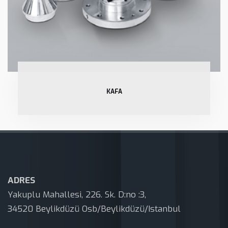
KAFA
ADRES
Yakuplu Mahallesi, 226. Sk. D:no :3,
34520 Beylikdüzü Osb/Beylikdüzü/Istanbul