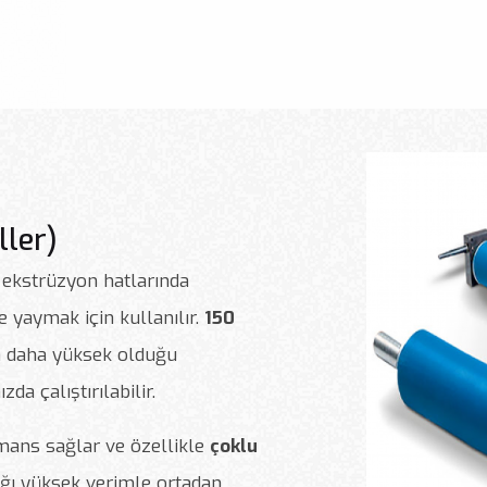
ller)
 ekstrüzyon hatlarında
e yaymak için kullanılır.
150
ın daha yüksek olduğu
zda çalıştırılabilir.
mans sağlar ve özellikle
çoklu
lığı yüksek verimle ortadan