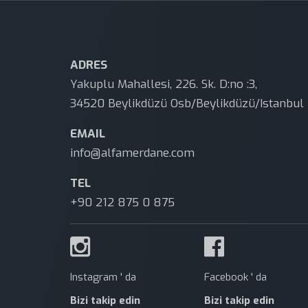
ADRES
Yakuplu Mahallesi, 226. Sk. D:no :3,
34520 Beylikdüzü Osb/Beylikdüzü/Istanbul
EMAIL
info@alfamerdane.com
TEL
+90 212 875 0 875
Instagram ' da
Facebook ' da
Bizi takip edin
Bizi takip edin