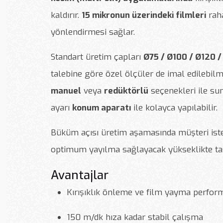
kaldırır.
15 mikronun üzerindeki filmleri
raha
yönlendirmesi sağlar.
Standart üretim çapları
Ø75 / Ø100 / Ø120 
talebine göre özel ölçüler de imal edilebil
manuel
veya
redüktörlü
seçenekleri ile su
ayarı
konum aparatı
ile kolayca yapılabilir.
Büküm açısı üretim aşamasında müşteri iste
optimum yayılma sağlayacak yükseklikte tas
Avantajlar
Kırışıklık önleme ve film yayma perfor
150 m/dk hıza kadar stabil çalışma