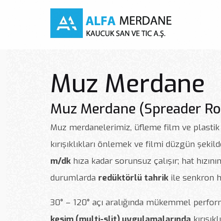
Muz Merdane
Muz Merdane (Spreader Ro
Muz merdanelerimiz, üfleme film ve plastik
kırışıklıkları önlemek ve filmi düzgün şekild
m/dk
hıza kadar sorunsuz çalışır; hat hızın
durumlarda
redüktörlü tahrik
ile senkron hı
30° – 120° açı aralığında mükemmel perfor
kesim (multi-slit) uygulamalarında
kırışık