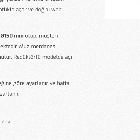
tlıkla açar ve doğru web
/ Ø150 mm
olup, müşteri
mektedir. Muz merdanesi
nulur. Redüktörlü modelde açı
ğine göre ayarlanır ve hatta
arlanır.
mansı