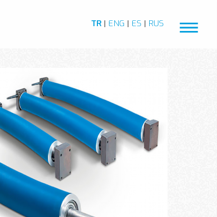
TR
|
ENG
|
ES
|
RUS